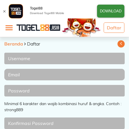
Togel88
×
DOWNLOAD
Download Togel88 Mobile
BERANDA
Daftar
NEWS :
 MUDAH Dengan FITUR Terbaru, Deposit Via : - VIRTUAL ACCOUNT - E
DAFTAR
Beranda
Daftar
TOGEL
LIVE
CASINO
SLOT
GAMES
ESPORTS
Minimal 6 karakter dan wajib kombinasi huruf & angka. Contoh :
strong889
DEPOSIT
HISTORY