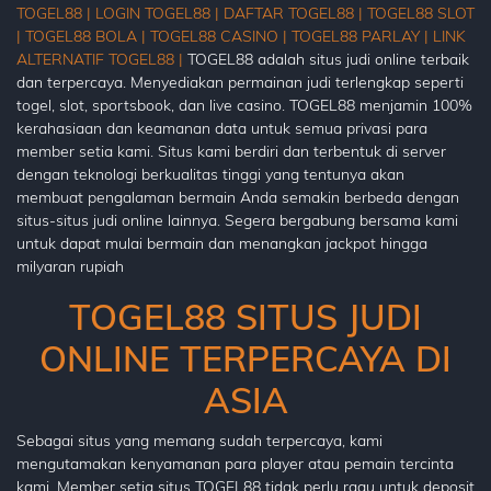
TOGEL88 |
LOGIN TOGEL88 |
DAFTAR TOGEL88 |
TOGEL88 SLOT
|
TOGEL88 BOLA |
TOGEL88 CASINO |
TOGEL88 PARLAY |
LINK
ALTERNATIF TOGEL88 |
TOGEL88 adalah situs judi online terbaik
dan terpercaya. Menyediakan permainan judi terlengkap seperti
togel, slot, sportsbook, dan live casino. TOGEL88 menjamin 100%
kerahasiaan dan keamanan data untuk semua privasi para
member setia kami. Situs kami berdiri dan terbentuk di server
dengan teknologi berkualitas tinggi yang tentunya akan
membuat pengalaman bermain Anda semakin berbeda dengan
situs-situs judi online lainnya. Segera bergabung bersama kami
untuk dapat mulai bermain dan menangkan jackpot hingga
milyaran rupiah
TOGEL88 SITUS JUDI
ONLINE TERPERCAYA DI
ASIA
Sebagai situs yang memang sudah terpercaya, kami
mengutamakan kenyamanan para player atau pemain tercinta
kami. Member setia situs TOGEL88 tidak perlu ragu untuk deposit