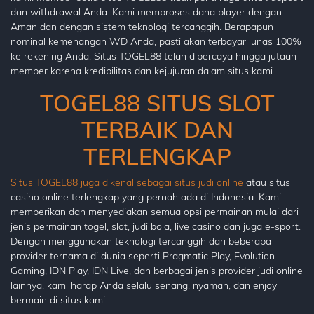
dan withdrawal Anda. Kami memproses dana player dengan
Aman dan dengan sistem teknologi tercanggih. Berapapun
nominal kemenangan WD Anda, pasti akan terbayar lunas 100%
ke rekening Anda. Situs TOGEL88 telah dipercaya hingga jutaan
member karena kredibilitas dan kejujuran dalam situs kami.
TOGEL88 SITUS SLOT
TERBAIK DAN
TERLENGKAP
Situs TOGEL88 juga dikenal sebagai situs judi online
atau situs
casino online terlengkap yang pernah ada di Indonesia. Kami
memberikan dan menyediakan semua opsi permainan mulai dari
jenis permainan togel, slot, judi bola, live casino dan juga e-sport.
Dengan menggunakan teknologi tercanggih dari beberapa
provider ternama di dunia seperti Pragmatic Play, Evolution
Gaming, IDN Play, IDN Live, dan berbagai jenis provider judi online
lainnya, kami harap Anda selalu senang, nyaman, dan enjoy
bermain di situs kami.