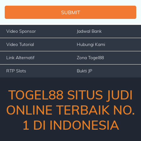
SUBMIT
2021 ©
TOGEL88-
ASIA All
right
Video Sponsor
Jadwal Bank
reserved
Video Tutorial
Hubungi Kami
Link Alternatif
Zona Togel88
RTP Slots
Bukti JP
TOGEL88 SITUS JUDI
ONLINE TERBAIK NO.
1 DI INDONESIA