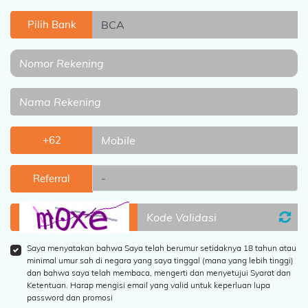
Pilih Bank
REFERRAL
PROMOSI
HUBUNGI
KAMI
DOWNLOAD
+62
DAFTAR
Referral
MASUK
Lupa
Password?
Saya menyatakan bahwa Saya telah berumur setidaknya 18 tahun atau
minimal umur sah di negara yang saya tinggal (mana yang lebih tinggi)
dan bahwa saya telah membaca, mengerti dan menyetujui Syarat dan
Butuh
LIVE
Ketentuan. Harap mengisi email yang valid untuk keperluan lupa
Bantuan?
CHAT
password dan promosi