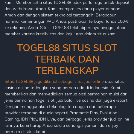
kami. Member setia situs TOGEL88 tidak perlu ragu untuk deposit
dan withdrawal Anda. Kami memproses dana player dengan
Aman dan dengan sistem teknologi tercanggih. Berapapun
nominal kemenangan WD Anda, pasti akan terbayar lunas 100%
ke rekening Anda. Situs TOGEL88 telah dipercaya hingga jutaan
member karena kredibilitas dan kejujuran dalam situs kami.
TOGEL88 SITUS SLOT
TERBAIK DAN
TERLENGKAP
Situs TOGEL88 juga dikenal sebagai situs judi online
atau situs
casino online terlengkap yang pernah ada di Indonesia. Kami
memberikan dan menyediakan semua opsi permainan mulai dari
jenis permainan togel, slot, judi bola, live casino dan juga e-sport.
Dengan menggunakan teknologi tercanggih dari beberapa
provider ternama di dunia seperti Pragmatic Play, Evolution
Gaming, IDN Play, IDN Live, dan berbagai jenis provider judi online
lainnya, kami harap Anda selalu senang, nyaman, dan enjoy
bermain di situs kami.