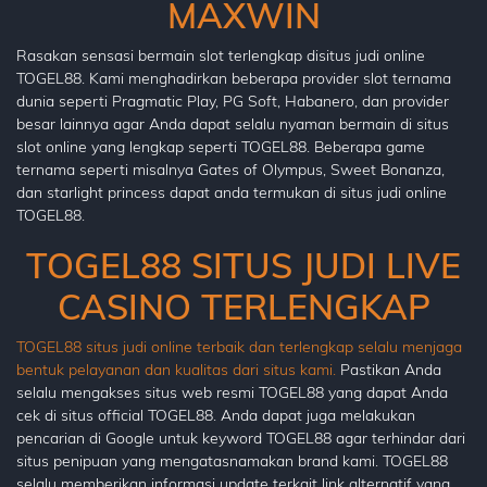
MAXWIN
Rasakan sensasi bermain slot terlengkap disitus judi online
TOGEL88. Kami menghadirkan beberapa provider slot ternama
dunia seperti Pragmatic Play, PG Soft, Habanero, dan provider
besar lainnya agar Anda dapat selalu nyaman bermain di situs
slot online yang lengkap seperti TOGEL88. Beberapa game
ternama seperti misalnya Gates of Olympus, Sweet Bonanza,
dan starlight princess dapat anda termukan di situs judi online
TOGEL88.
TOGEL88 SITUS JUDI LIVE
CASINO TERLENGKAP
TOGEL88 situs judi online terbaik dan terlengkap selalu menjaga
bentuk pelayanan dan kualitas dari situs kami.
Pastikan Anda
selalu mengakses situs web resmi TOGEL88 yang dapat Anda
cek di situs official TOGEL88. Anda dapat juga melakukan
pencarian di Google untuk keyword TOGEL88 agar terhindar dari
situs penipuan yang mengatasnamakan brand kami. TOGEL88
selalu memberikan informasi update terkait link alternatif yang